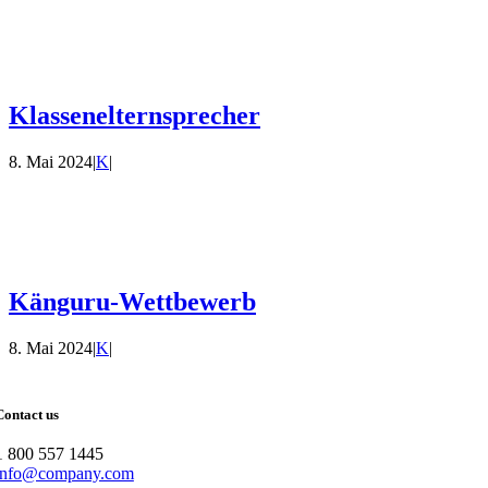
Klassenelternsprecher
8. Mai 2024
|
K
|
Känguru-Wettbewerb
8. Mai 2024
|
K
|
Contact us
1 800 557 1445
info@company.com